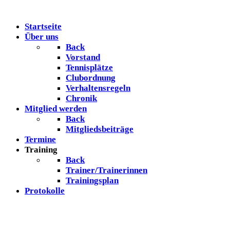
Startseite
Über uns
Back
Vorstand
Tennisplätze
Clubordnung
Verhaltensregeln
Chronik
Mitglied werden
Back
Mitgliedsbeiträge
Termine
Training
Back
Trainer/Trainerinnen
Trainingsplan
Protokolle