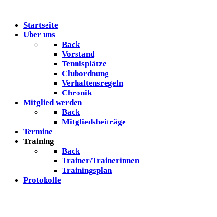
Startseite
Über uns
Back
Vorstand
Tennisplätze
Clubordnung
Verhaltensregeln
Chronik
Mitglied werden
Back
Mitgliedsbeiträge
Termine
Training
Back
Trainer/Trainerinnen
Trainingsplan
Protokolle