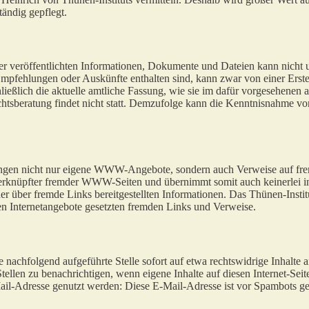
tändig gepflegt.
 der veröffentlichten Informationen, Dokumente und Dateien kann nicht
, Empfehlungen oder Auskünfte enthalten sind, kann zwar von einer Er
ießlich die aktuelle amtliche Fassung, wie sie im dafür vorgesehenen a
tsberatung findet nicht statt. Demzufolge kann die Kenntnisnahme von
ungen nicht nur eigene WWW-Angebote, sondern auch Verweise auf fremde
/verknüpfter fremder WWW-Seiten und übernimmt somit auch keinerlei inh
der über fremde Links bereitgestellten Informationen. Das Thünen-Institu
genen Internetangebote gesetzten fremden Links und Verweise.
e nachfolgend aufgeführte Stelle sofort auf etwa rechtswidrige Inhalte 
n zu benachrichtigen, wenn eigene Inhalte auf diesen Internet-Seiten n
ail-Adresse genutzt werden:
Diese E-Mail-Adresse ist vor Spambots ges