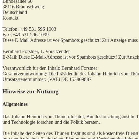
Bundesallee 50
38116 Braunschweig
Deutschland
Kontakt:
Telefon: +49 531 596 1003
Fax: +49 531 596 1099
Diese E-Mail-Adresse ist vor Spambots geschützt! Zur Anzeige muss J
Bernhard Forstner, 1. Vorsitzender
E-Mail:
Diese E-Mail-Adresse ist vor Spambots geschützt! Zur Anzeig
Verantwortlich für den Inhalt: Bernhard Forstner
Gesamtverantwortung: Die Präsidentin des Johann Heinrich von Thünen
Umsatzsteuernummer: (VAT) DE 153809887
Hinweise zur Nutzung
Allgemeines
Das Johann Heinrich von Thünen-Institut, Bundesforschungsinstitut f
und Technologie forschen und die Politik beraten.
Die Inhalte der Seiten des Thünen-Instituts sind als kostenfreie Diens
von den Aufgaben, Tätigkeiten, Planungen und Vorhaben des Johann Hei