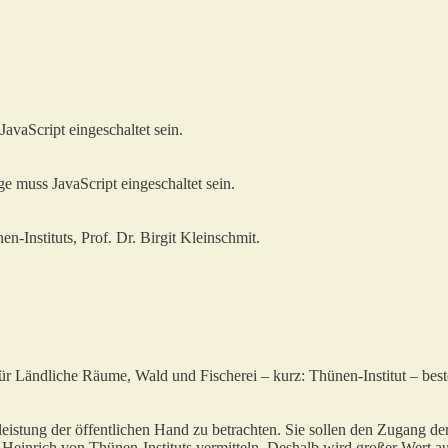
avaScript eingeschaltet sein.
e muss JavaScript eingeschaltet sein.
-Instituts, Prof. Dr. Birgit Kleinschmit.
ür Ländliche Räume, Wald und Fischerei – kurz: Thünen-Institut – bes
tleistung der öffentlichen Hand zu betrachten. Sie sollen den Zugang de
nrich von Thünen-Instituts vermitteln. Deshalb wird großer Wert auf di